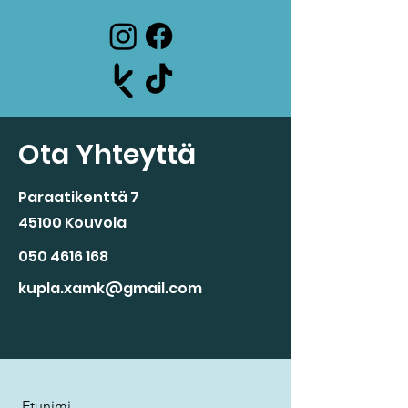
Ota Yhteyttä
Paraatikenttä 7
45100 Kouvola
050 4616 168
kupla.xamk@gmail.com
Etunimi